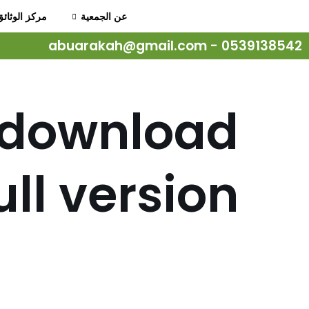
عن الجمعية
مركز الوثائق
تخطى
0539138542⁩ - abuarakah@gmail.com
إلى
المحتوى
 download
ull version